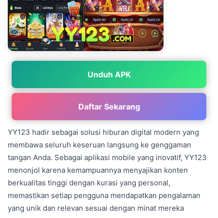
Unduh APK
Daftar Sekarang
YY123 hadir sebagai solusi hiburan digital modern yang
membawa seluruh keseruan langsung ke genggaman
tangan Anda. Sebagai aplikasi mobile yang inovatif, YY123
menonjol karena kemampuannya menyajikan konten
berkualitas tinggi dengan kurasi yang personal,
memastikan setiap pengguna mendapatkan pengalaman
yang unik dan relevan sesuai dengan minat mereka