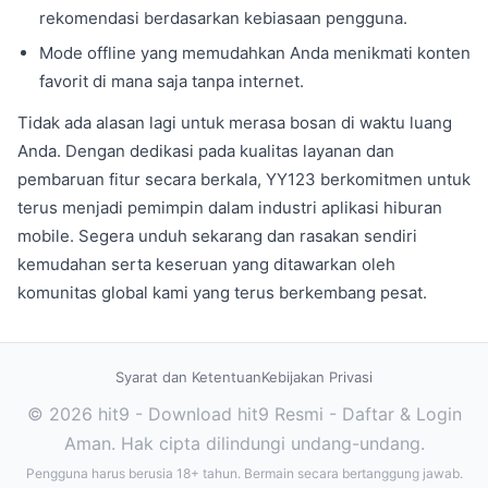
rekomendasi berdasarkan kebiasaan pengguna.
Mode offline yang memudahkan Anda menikmati konten
favorit di mana saja tanpa internet.
Tidak ada alasan lagi untuk merasa bosan di waktu luang
Anda. Dengan dedikasi pada kualitas layanan dan
pembaruan fitur secara berkala, YY123 berkomitmen untuk
terus menjadi pemimpin dalam industri aplikasi hiburan
mobile. Segera unduh sekarang dan rasakan sendiri
kemudahan serta keseruan yang ditawarkan oleh
komunitas global kami yang terus berkembang pesat.
Syarat dan Ketentuan
Kebijakan Privasi
© 2026 hit9 - Download hit9 Resmi - Daftar & Login
Aman. Hak cipta dilindungi undang-undang.
Pengguna harus berusia 18+ tahun. Bermain secara bertanggung jawab.