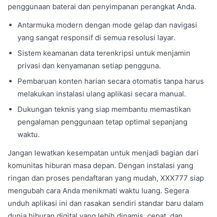
penggunaan baterai dan penyimpanan perangkat Anda.
Antarmuka modern dengan mode gelap dan navigasi
yang sangat responsif di semua resolusi layar.
Sistem keamanan data terenkripsi untuk menjamin
privasi dan kenyamanan setiap pengguna.
Pembaruan konten harian secara otomatis tanpa harus
melakukan instalasi ulang aplikasi secara manual.
Dukungan teknis yang siap membantu memastikan
pengalaman penggunaan tetap optimal sepanjang
waktu.
Jangan lewatkan kesempatan untuk menjadi bagian dari
komunitas hiburan masa depan. Dengan instalasi yang
ringan dan proses pendaftaran yang mudah, XXX777 siap
mengubah cara Anda menikmati waktu luang. Segera
unduh aplikasi ini dan rasakan sendiri standar baru dalam
dunia hiburan digital yang lebih dinamis, cepat, dan