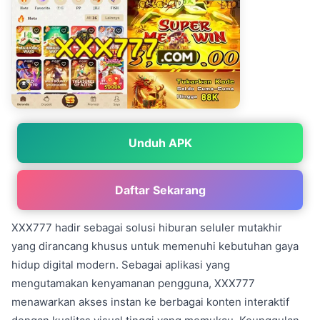
Unduh APK
Daftar Sekarang
XXX777 hadir sebagai solusi hiburan seluler mutakhir
yang dirancang khusus untuk memenuhi kebutuhan gaya
hidup digital modern. Sebagai aplikasi yang
mengutamakan kenyamanan pengguna, XXX777
menawarkan akses instan ke berbagai konten interaktif